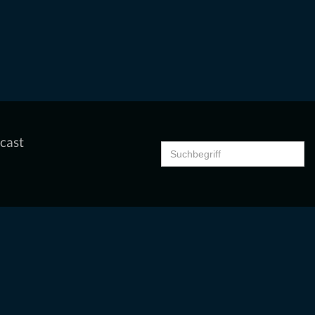
cast
Search
for: