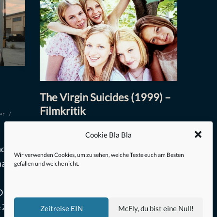
The Virgin Suicides (1999) –
Filmkritik
er
Drama
,
Film
,
Romanze
Cookie Bla Bla
von
Christoph Müller
2. März 2020
nd
Wir verwenden Cookies, um zu sehen, welche Texte euch am Besten
 haben
„Forever Young“ Die Jugend ist die
gefallen und welche nicht.
beste Zeit des Lebens. Von wegen:
 Durst
Ständige Unsicherheit, körperliche
 Zorn“
Veränderung, sinnlose Verbote und
Zeitreise EIN
McFly, du bist eine Null!