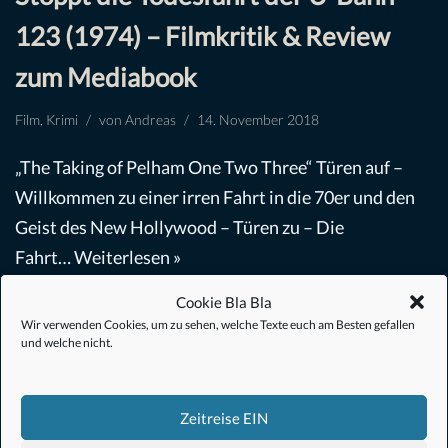
123 (1974) – Filmkritik & Review
zum Mediabook
Film
,
Krimi
von
Andreas
14. November 2018
„The Taking of Pelham One Two Three“ Türen auf –
Willkommen zu einer irren Fahrt in die 70er und den
Geist des New Hollywood – Türen zu – Die
Fahrt…
Weiterlesen »
Cookie Bla Bla
Wir verwenden Cookies, um zu sehen, welche Texte euch am Besten gefallen
und welche nicht.
Zeitreise EIN
#Anime