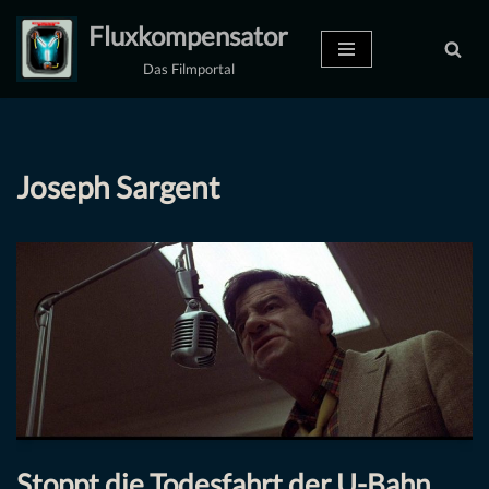
Fluxkompensator
Zum
Das Filmportal
Inhalt
springen
Joseph Sargent
Stoppt die Todesfahrt der U-Bahn