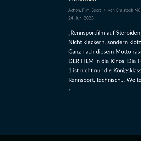
Action
,
Film
,
Sport
von
Christoph Mül
24. Juni 2025
„Rennsportfilm auf Steroiden
Nicht kleckern, sondern klotz
Ganz nach diesem Motto rast
DER FILM in die Kinos. Die 
1 ist nicht nur die Königsklas
Rennsport, technisch…
Weite
»