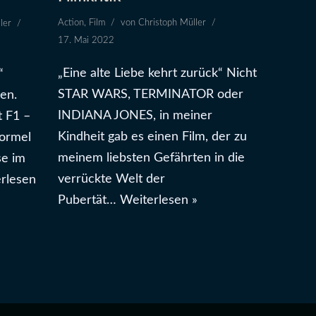
Action
,
Film
von
Christoph Müller
ler
17. Mai 2022
„Eine alte Liebe kehrt zurück“ Nicht
“
STAR WARS, TERMINATOR oder
en.
INDIANA JONES, in meiner
 F1 –
Kindheit gab es einen Film, der zu
Formel
meinem liebsten Gefährten in die
se im
verrückte Welt der
rlesen
Pubertät…
Weiterlesen »