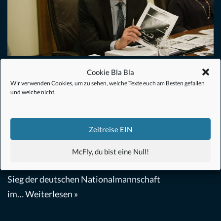
The Report (2019) – Filmkritik
Cookie Bla Bla
Wir verwenden Cookies, um zu sehen, welche Texte euch am Besten gefallen
und welche nicht.
Biopic
,
Drama
,
Film
von
Christoph Müller
26. September 2019
„Das Gewicht der Informationen“ In unserer
Zeitreise EIN
schnelllebigen Welt der Informationen findet immer
wieder eine Gewichtung und Aussortierung statt. Da
McFly, du bist eine Null!
können schon mal Umweltkatastrophen von einem
Sieg der deutschen Nationalmannschaft
im…
Weiterlesen »