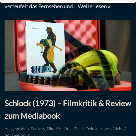
verteufelt das Fernsehen und…
Weiterlesen »
Schlock (1973) – Filmkritik & Review
zum Mediabook
Ausgegraben
,
Fantasy
,
Film
,
Komödie
,
Trash Deluxe
von
Niels