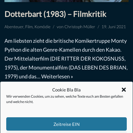
Dotterbart (1983) – Filmkritik
Abenteuer
,
Film
,
Komödie
von
Christoph Müller
19. Juni 2021
Am liebsten zieht die britische Komikertruppe Monty
Python die alten Genre-Kamellen durch den Kakao.
Der Mittelalterfilm (DIE RITTER DER KOKOSNUSS,
1975), der Monumentalfilm (DAS LEBEN DES BRIAN,
1979) und das…
Weiterlesen »
Cookie Bla Bla
Wir verwenden Cookies, um zu sehen, welche Texte euch am Besten gefallen
und welche nicht.
Zeitreise EIN
#Anime