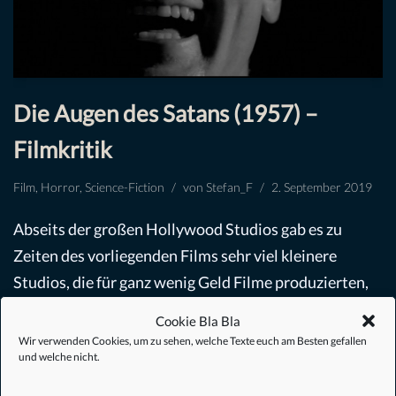
Die Augen des Satans (1957) –
Filmkritik
Film
,
Horror
,
Science-Fiction
von
Stefan_F
2. September 2019
Abseits der großen Hollywood Studios gab es zu
Zeiten des vorliegenden Films sehr viel kleinere
Studios, die für ganz wenig Geld Filme produzierten,
sogenannte Low-Budget-Filme oder auch B-Movies
Cookie Bla Bla
genannt. Sehr…
Weiterlesen »
Wir verwenden Cookies, um zu sehen, welche Texte euch am Besten gefallen
und welche nicht.