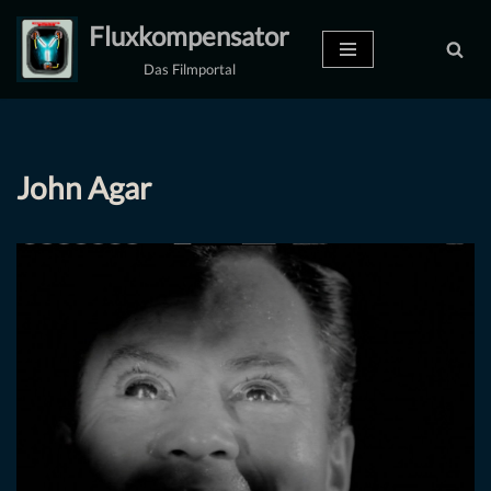
Fluxkompensator
Zum
Das Filmportal
Inhalt
springen
John Agar