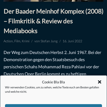
Der Baader Meinhof Komplex (2008)
– Filmkritik & Review des
Mediabooks
Action
,
Film
,
Krimi
von
Stefan Jung
16. Juni 2022
Der Weg zum Deutschen Herbst 2. Juni 1967. Bei der
Demonstration gegen den Staatsbesuch des
persischen Schahs Mohammad Reza Pahlavi vor der
Deutschen Oper Berlin kommt es zu heftigen
Krawallen.…
Weiterlesen »
Cookie Bla Bla
Wir verwenden Cookies, um zu sehen, welche Texte euch am Besten gefallen
und welche nicht.