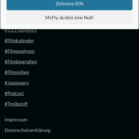
Zeitreise EIN
McFly, du bist eine Null!
#Anime
#1.21 Gigawatt
#Filmkalender
#Filmanalysen
#Filmbiografien
#Filmreihen
#Japanuary
#Podcast
#Treibstoff
Impressum
Datenschutzerklärung