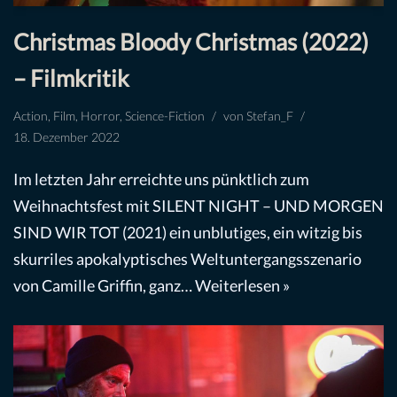
Christmas Bloody Christmas (2022)
– Filmkritik
Action
,
Film
,
Horror
,
Science-Fiction
von
Stefan_F
18. Dezember 2022
Im letzten Jahr erreichte uns pünktlich zum
Weihnachtsfest mit SILENT NIGHT – UND MORGEN
SIND WIR TOT (2021) ein unblutiges, ein witzig bis
skurriles apokalyptisches Weltuntergangsszenario
von Camille Griffin, ganz…
Weiterlesen »