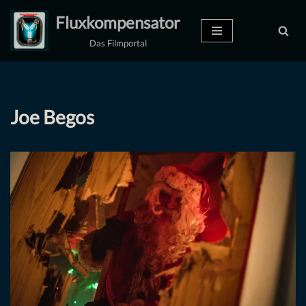
Fluxkompensator
Zum
Das Filmportal
Inhalt
springen
Joe Begos