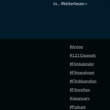
in…
Weiterlesen »
#Anime
#1.21 Gigawatt
#Filmkalender
#Filmanalysen
#Filmbiografien
#Filmreihen
#Japanuary
#Podcast