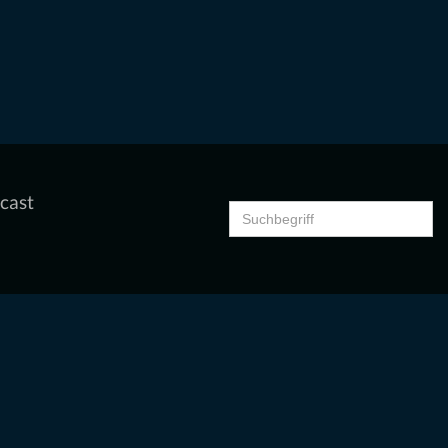
cast
Search
for: