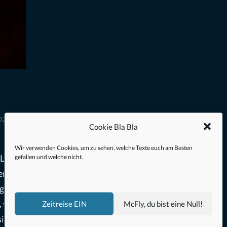
2023
Cookie Bla Bla
Wir verwenden Cookies, um zu sehen, welche Texte euch am Besten
 Lucio
gefallen und welche nicht.
Werbung
ngen
 wir
Zeitreise EIN
McFly, du bist eine Null!
icher