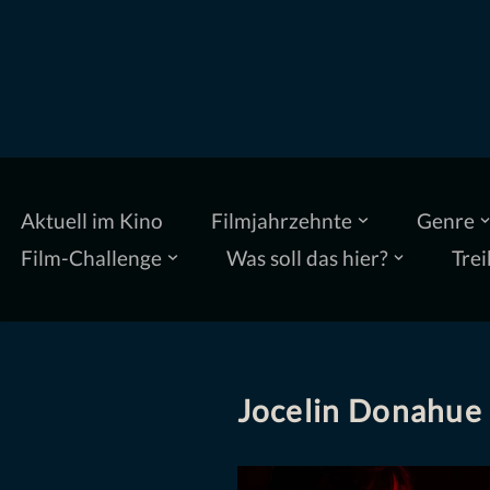
Zum
Inhalt
springen
Aktuell im Kino
Filmjahrzehnte
Genre
Film-Challenge
Was soll das hier?
Trei
Jocelin Donahue