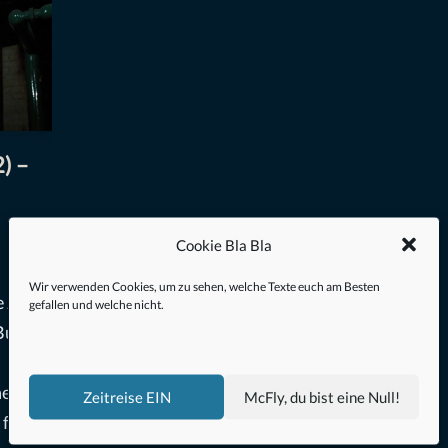
) –
Cookie Bla Bla
Wir verwenden Cookies, um zu sehen, welche Texte euch am Besten
e Jahre
gefallen und welche nicht.
Burt
nen
Zeitreise EIN
McFly, du bist eine Null!
 freie