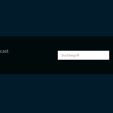
cast
Search
for: