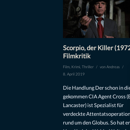
Scorpio, der Killer (1972
Filmkritik
Film
,
Krimi
,
Thriller
von
Andreas
8. April 2019
Die Handlung Der schon in di
gekommen CIA Agent Cross (
Lancaster) ist Spezialist für
verdeckte Attentatsoperatio
rund um den Globus. So hat er