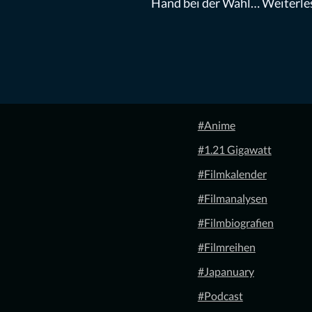
Hand bei der Wahl…
Weiterle
#Anime
#1.21 Gigawatt
#Filmkalender
#Filmanalysen
#Filmbiografien
#Filmreihen
#Japanuary
#Podcast