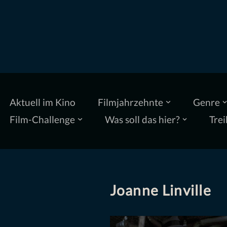
Zum
Inhalt
springen
Aktuell im Kino
Filmjahrzehnte
Genre
Film-Challenge
Was soll das hier?
Trei
Joanne Linville