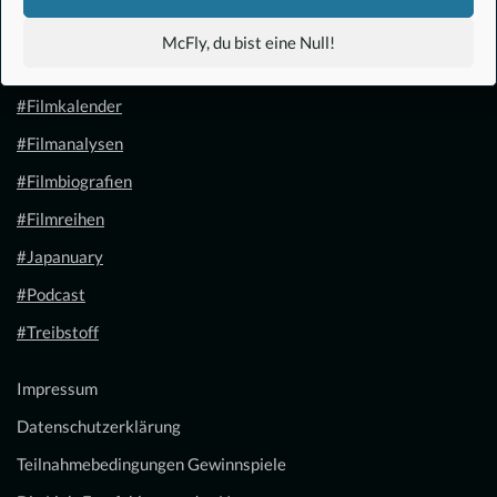
#Anime
McFly, du bist eine Null!
#1.21 Gigawatt
#Filmkalender
#Filmanalysen
#Filmbiografien
#Filmreihen
#Japanuary
#Podcast
#Treibstoff
Impressum
Datenschutzerklärung
Teilnahmebedingungen Gewinnspiele