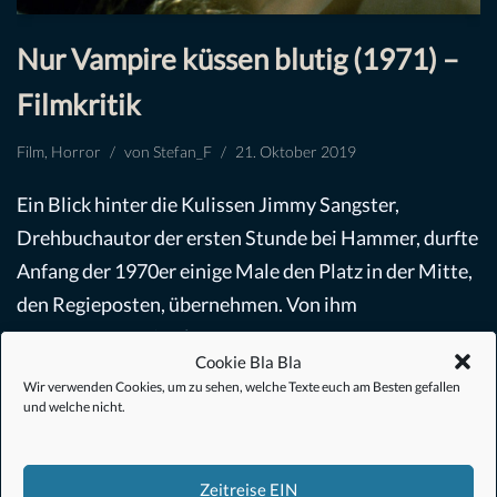
Nur Vampire küssen blutig (1971) –
Filmkritik
Film
,
Horror
von
Stefan_F
21. Oktober 2019
Ein Blick hinter die Kulissen Jimmy Sangster,
Drehbuchautor der ersten Stunde bei Hammer, durfte
Anfang der 1970er einige Male den Platz in der Mitte,
den Regieposten, übernehmen. Von ihm
stammten…
Weiterlesen »
Cookie Bla Bla
Wir verwenden Cookies, um zu sehen, welche Texte euch am Besten gefallen
und welche nicht.
Zeitreise EIN