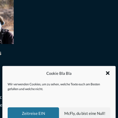
s
Cookie Bla Bla
Wir verwenden Cookies, um zu sehen, welche Texte euch am Besten
gefallen und welche nicht.
ch
gen mit
Zeitreise EIN
McFly, du bist eine Null!