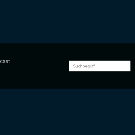
cast
Search
for: