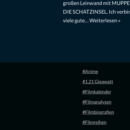
großen Leinwand mit MUPPE
DIE SCHATZINSEL. Ich verbi
viele gute…
Weiterlesen »
#Anime
#1.21 Gigawatt
#Filmkalender
#Filmanalysen
#Filmbiografien
#Filmreihen