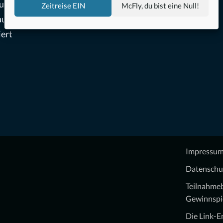
aub
Zeitreise EIN
McFly, du bist eine Null!
 auch
iert
Impressu
Datenschu
Teilnahme
Gewinnspi
Die Link-