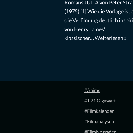
Romans JULIA von Peter Str
(1975).[1] Wie die Vorlage ist
die Verfilmung deutlich inspir
von Henry James’
klassischer…
Weiterlesen »
#Anime
#1.21 Gigawatt
#Filmkalender
#Filmanalysen
#Filmbiografien