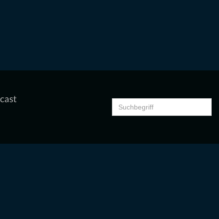
cast
Search
for: