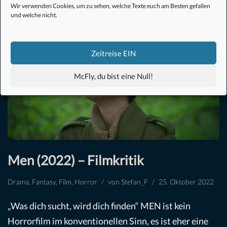
Wir verwenden Cookies, um zu sehen, welche Texte euch am Besten gefallen
und welche nicht.
Zeitreise EIN
McFly, du bist eine Null!
Men (2022) – Filmkritik
Drama
,
Fantasy
,
Film
,
Horror
von
Stefan_F
25. Oktober 2022
„Was dich sucht, wird dich finden“ MEN ist kein
Horrorfilm im konventionellen Sinn, es ist eher eine