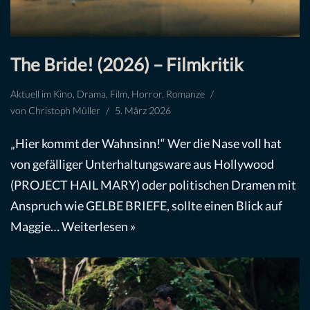
The Bride! (2026) – Filmkritik
Aktuell im Kino
,
Drama
,
Film
,
Horror
,
Romanze
von
Christoph Müller
5. März 2026
„Hier kommt der Wahnsinn!“ Wer die Nase voll hat
von gefälliger Unterhaltungsware aus Hollywood
(PROJECT HAIL MARY) oder politischen Dramen mit
Anspruch wie GELBE BRIEFE, sollte einen Blick auf
Maggie…
Weiterlesen »