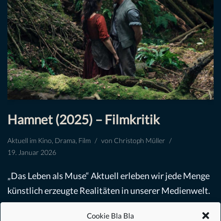
Hamnet (2025) – Filmkritik
Aktuell im Kino
,
Drama
,
Film
von
Christoph Müller
19. Januar 2026
„Das Leben als Muse“ Aktuell erleben wir jede Menge
künstlich erzeugte Realitäten in unserer Medienwelt.
Nichts hat mehr einen Anspruch auf Echtheit. Drehen
Cookie Bla Bla
wir die Zeit etwas weiter zurück ins…
Weiterlesen »