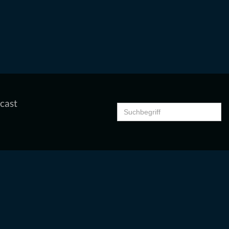
cast
Search
for: