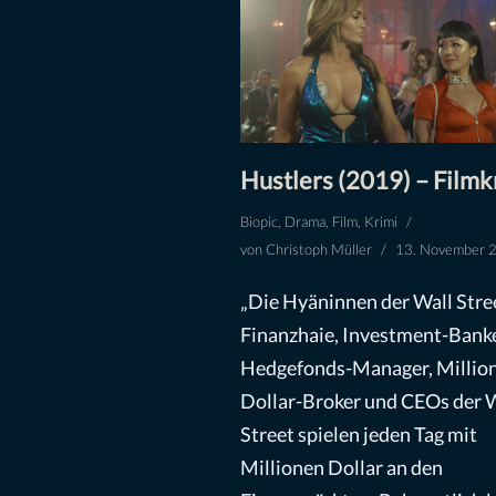
Hustlers (2019) – Filmkr
Biopic
,
Drama
,
Film
,
Krimi
von
Christoph Müller
13. November 
„Die Hyäninnen der Wall Stre
Finanzhaie, Investment-Banke
Hedgefonds-Manager, Millio
Dollar-Broker und CEOs der 
Street spielen jeden Tag mit
Millionen Dollar an den