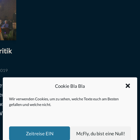
itik
2019
et“
Cookie Bla Bla
r,
Wir verwenden Cookies, um zu sehen, welche Texte euch am Besten
nen-
gefallen und welche nicht.
Wall
Zeitreise EIN
McFly, du bist eine Null!