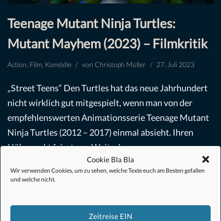
Teenage Mutant Ninja Turtles:
Mutant Mayhem (2023) – Filmkritik
Action
,
Film
,
Komödie
von
Christoph Müller
27. Juli 2023
„Street Teens“ Den Turtles hat das neue Jahrhundert
nicht wirklich gut mitgespielt, wenn man von der
empfehlenswerten Animationsserie Teenage Mutant
Ninja Turtles (2012 – 2017) einmal absieht. Ihren
Höhepunkt feierten…
Weiterlesen »
Cookie Bla Bla
Wir verwenden Cookies, um zu sehen, welche Texte euch am Besten gefallen
und welche nicht.
Zeitreise EIN