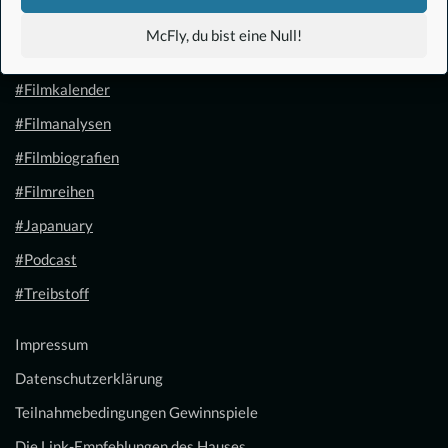
#Anime
McFly, du bist eine Null!
#1.21 Gigawatt
#Filmkalender
#Filmanalysen
#Filmbiografien
#Filmreihen
#Japanuary
#Podcast
#Treibstoff
Impressum
Datenschutzerklärung
Teilnahmebedingungen Gewinnspiele
Die Link-Empfehlungen des Hauses