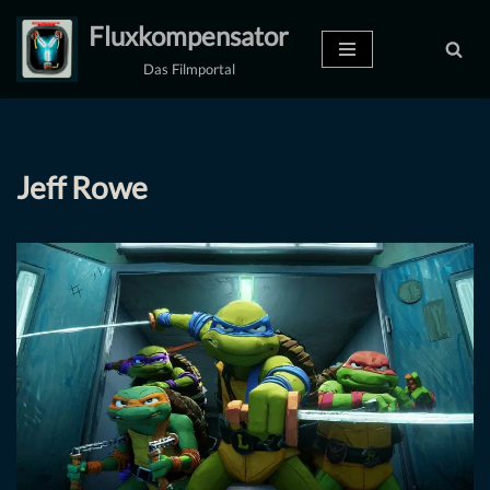
Fluxkompensator
Zum
Das Filmportal
Inhalt
springen
Jeff Rowe