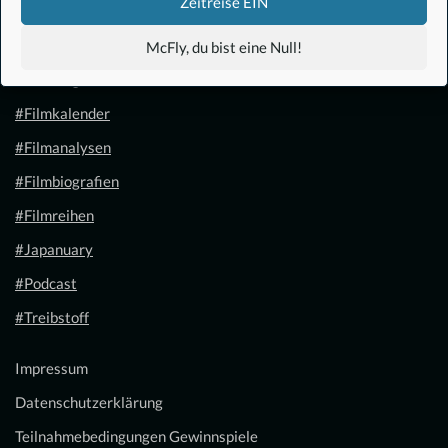
Zeitreise EIN
#Anime
McFly, du bist eine Null!
#1.21 Gigawatt
#Filmkalender
#Filmanalysen
#Filmbiografien
#Filmreihen
#Japanuary
#Podcast
#Treibstoff
Impressum
Datenschutzerklärung
Teilnahmebedingungen Gewinnspiele