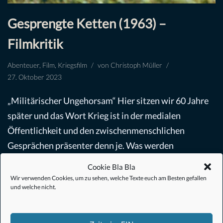
Gesprengte Ketten (1963) –
Filmkritik
Abenteuer
,
Film
,
Kriegsfilm
von
Christoph Müller
27. Oktober 2023
„Militärischer Ungehorsam“ Hier sitzen wir 60 Jahre
später und das Wort Krieg ist in der medialen
Öffentlichkeit und den zwischenmenschlichen
Gesprächen präsenter denn je. Was werden
zukünftige Filme von den…
Weiterlesen »
Cookie Bla Bla
Wir verwenden Cookies, um zu sehen, welche Texte euch am Besten gefallen
und welche nicht.