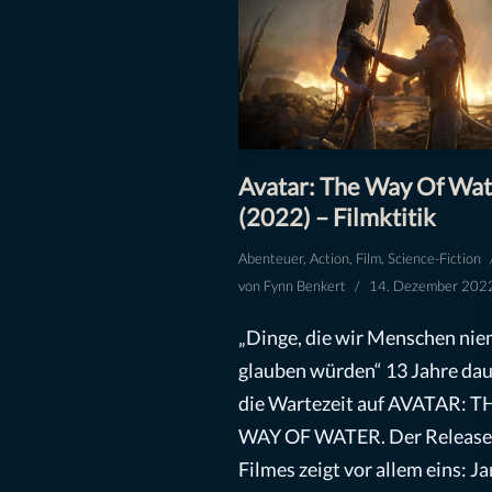
Avatar: The Way Of Wat
(2022) – Filmktitik
Abenteuer
,
Action
,
Film
,
Science-Fiction
von
Fynn Benkert
14. Dezember 202
„Dinge, die wir Menschen nie
glauben würden“ 13 Jahre dau
die Wartezeit auf AVATAR: T
WAY OF WATER. Der Release
Filmes zeigt vor allem eins: J