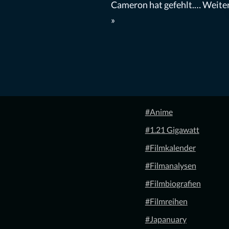
Cameron hat gefehlt.…
Weiter
»
#Anime
#1.21 Gigawatt
#Filmkalender
#Filmanalysen
#Filmbiografien
#Filmreihen
#Japanuary