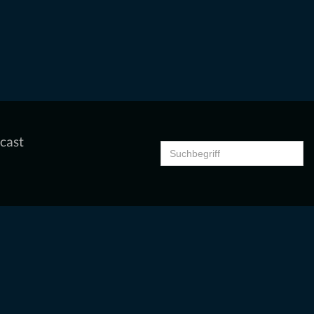
cast
Search
for: