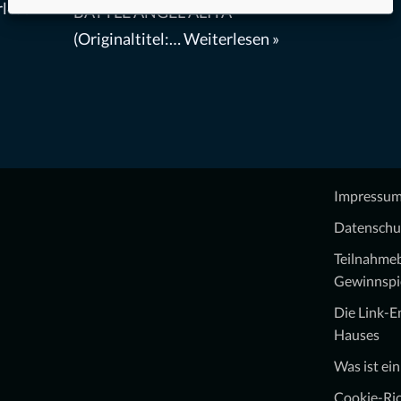
lesen
BATTLE ANGEL ALITA
(Originaltitel:…
Weiterlesen »
Impressu
Datenschu
Teilnahme
Gewinnspi
Die Link-
Hauses
Was ist ei
Cookie-Ric