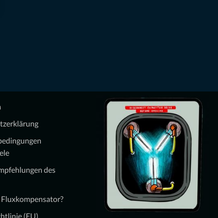
m
tzerklärung
bedingungen
ele
Empfehlungen des
n Fluxkompensator?
htlinie (EU)