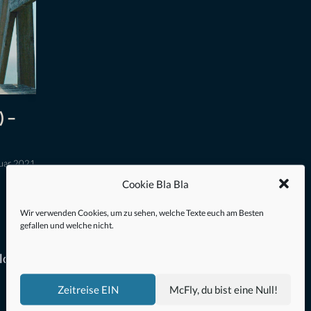
) –
ruar 2021
Cookie Bla Bla
Wir verwenden Cookies, um zu sehen, welche Texte euch am Besten
gefallen und welche nicht.
losen
Zeitreise EIN
McFly, du bist eine Null!