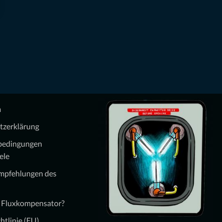
m
tzerklärung
bedingungen
ele
Empfehlungen des
n Fluxkompensator?
htlinie (EU)