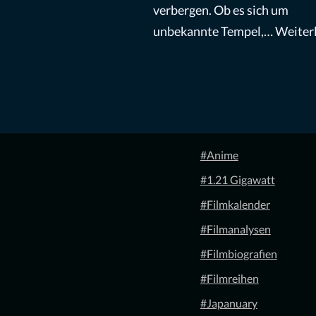
verbergen. Ob es sich um
unbekannte Tempel,…
Weiterl
#Anime
#1.21 Gigawatt
#Filmkalender
#Filmanalysen
#Filmbiografien
#Filmreihen
#Japanuary