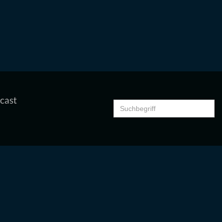
cast
Search
for: