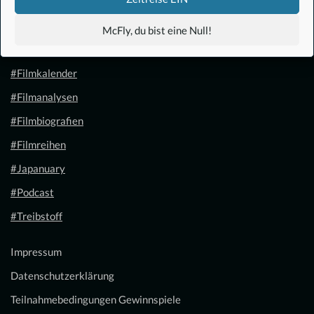
#Anime
McFly, du bist eine Null!
#1.21 Gigawatt
#Filmkalender
#Filmanalysen
#Filmbiografien
#Filmreihen
#Japanuary
#Podcast
#Treibstoff
Impressum
Datenschutzerklärung
Teilnahmebedingungen Gewinnspiele