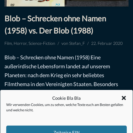
Blob – Schrecken ohne Namen
(1958) vs. Der Blob (1988)
Film
,
Horror
,
Science-Fiction
von
Stefan_F
22. Februar 2020
Blob – Schrecken ohne Namen (1958) Eine
außerirdische Lebensform landet auf unserem
Planeten: nach dem Krieg ein sehr beliebtes
Filmthema in den Vereinigten Staaten. Besonders
gerne benutzt als Metapher für…
Weiterlesen »
Cookie Bla Bla
Wir verwenden Cookies, um zu sehen, welche Texte euch am Besten gefallen
und welche nicht.
Zeitreise EIN