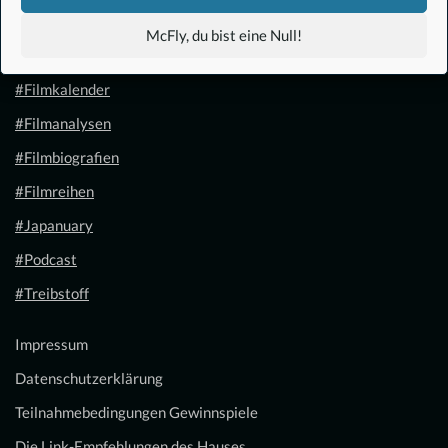
#Anime
McFly, du bist eine Null!
#1.21 Gigawatt
#Filmkalender
#Filmanalysen
#Filmbiografien
#Filmreihen
#Japanuary
#Podcast
#Treibstoff
Impressum
Datenschutzerklärung
Teilnahmebedingungen Gewinnspiele
Die Link-Empfehlungen des Hauses