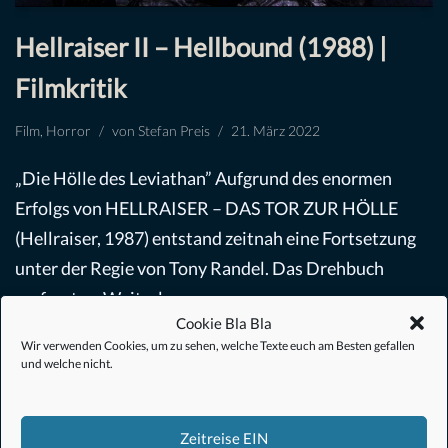
Hellraiser II – Hellbound (1988) |
Filmkritik
Film
,
Horror
von
Stefan Preis
21. März 2022
„Die Hölle des Leviathan” Aufgrund des enormen
Erfolgs von HELLRAISER – DAS TOR ZUR HÖLLE
(Hellraiser, 1987) entstand zeitnah eine Fortsetzung
unter der Regie von Tony Randel. Das Drehbuch
verfasste…
Weiterlesen »
Cookie Bla Bla
Wir verwenden Cookies, um zu sehen, welche Texte euch am Besten gefallen
und welche nicht.
Zeitreise EIN