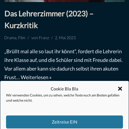
Das Lehrerzimmer (2023) –
Kurzkritik
Drama
,
Film
von
Franz
2. Mai 2023
„Brüllt mal alle so laut ihr könnt“, fordert die Lehrerin
ihre Klasse auf, und die Schüler sind mit Freude dabei.
Vor allem aber kann sie dadurch selbst ihren akuten
Frust…
Weiterlesen »
Cookie Bla Bla
Wir verwenden Cookies, um zu sehen, welche Texte euch am Besten gefallen
und welche nicht.
Zeitreise EIN
#Anime