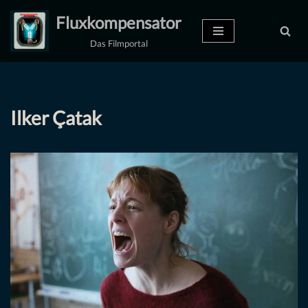
Fluxkompensator
Zum
Das Filmportal
Inhalt
springen
Ilker Çatak