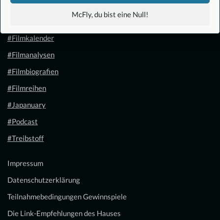
#Anime
McFly, du bist eine Null!
#1.21 Gigawatt
#Filmkalender
#Filmanalysen
#Filmbiografien
#Filmreihen
#Japanuary
#Podcast
#Treibstoff
Impressum
Datenschutzerklärung
Teilnahmebedingungen Gewinnspiele
Die Link-Empfehlungen des Hauses