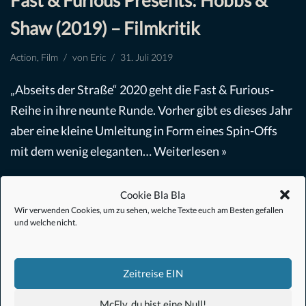
Fast & Furious Presents: Hobbs &
Shaw (2019) – Filmkritik
Action
,
Film
von
Eric
31. Juli 2019
„Abseits der Straße“ 2020 geht die Fast & Furious-
Reihe in ihre neunte Runde. Vorher gibt es dieses Jahr
aber eine kleine Umleitung in Form eines Spin-Offs
mit dem wenig eleganten…
Weiterlesen »
Cookie Bla Bla
Wir verwenden Cookies, um zu sehen, welche Texte euch am Besten gefallen
und welche nicht.
#Anime
Zeitreise EIN
#1.21 Gigawatt
McFly, du bist eine Null!