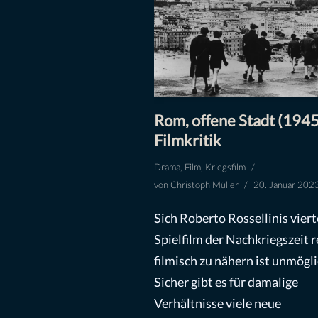
Rom, offene Stadt (1945
Filmkritik
Drama
,
Film
,
Kriegsfilm
von
Christoph Müller
20. Januar 202
Sich Roberto Rossellinis vier
Spielfilm der Nachkriegszeit r
filmisch zu nähern ist unmögli
Sicher gibt es für damalige
Verhältnisse viele neue