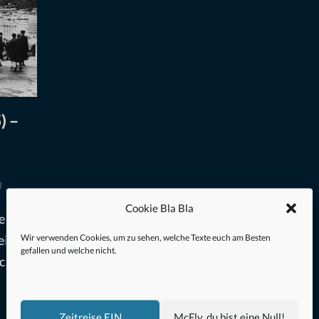
) –
3
Cookie Bla Bla
tem
Wir verwenden Cookies, um zu sehen, welche Texte euch am Besten
ein
gefallen und welche nicht.
ch.
Zeitreise EIN
McFly, du bist eine Null!