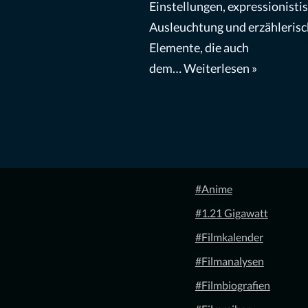
Einstellungen, expressionisti
Ausleuchtung und erzähleris
Elemente, die auch
dem…
Weiterlesen »
#Anime
#1.21 Gigawatt
#Filmkalender
#Filmanalysen
#Filmbiografien