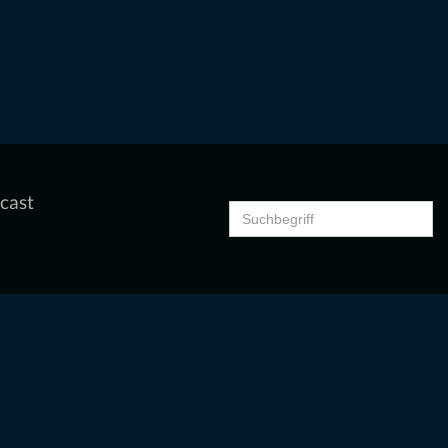
cast
Search
for: