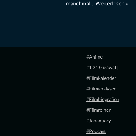
manchmal…
Weiterlesen »
#Anime
#1.21 Gigawatt
#Filmkalender
#Filmanalysen
#Filmbiografien
#Filmreihen
#Japanuary
#Podcast