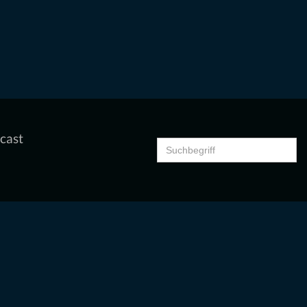
cast
Search
for: