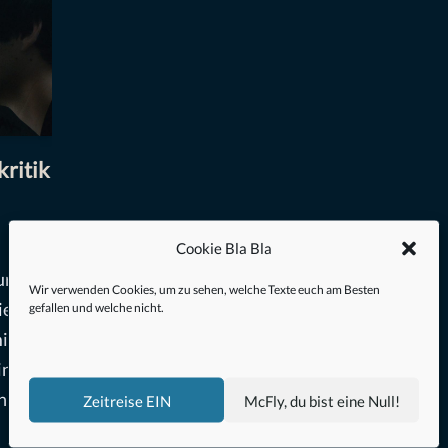
kritik
Cookie Bla Bla
urch
Wir verwenden Cookies, um zu sehen, welche Texte euch am Besten
ie
gefallen und welche nicht.
it
in
h oder
Zeitreise EIN
McFly, du bist eine Null!