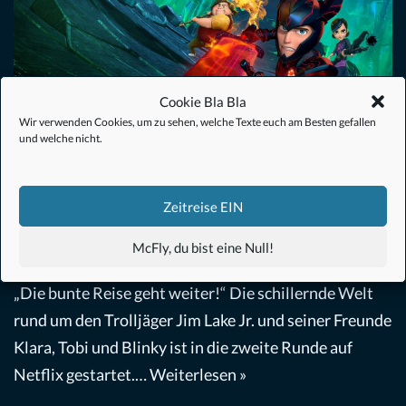
Cookie Bla Bla
Wir verwenden Cookies, um zu sehen, welche Texte euch am Besten gefallen
und welche nicht.
Die Trolljäger Staffel 2 – Review
Zeitreise EIN
McFly, du bist eine Null!
Serie
von
Christoph Müller
8. Januar 2018
„Die bunte Reise geht weiter!“ Die schillernde Welt
rund um den Trolljäger Jim Lake Jr. und seiner Freunde
Klara, Tobi und Blinky ist in die zweite Runde auf
Netflix gestartet.…
Weiterlesen »