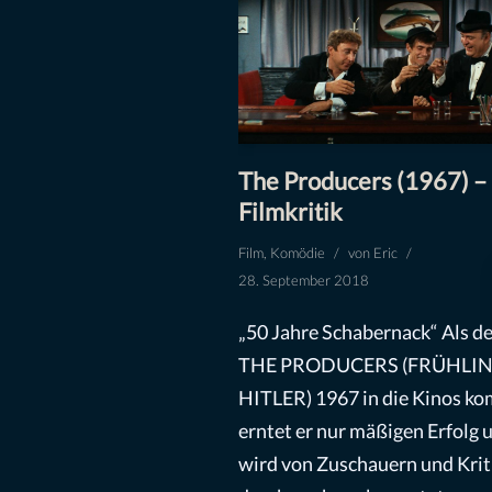
The Producers (1967) –
Filmkritik
Film
,
Komödie
von
Eric
28. September 2018
„50 Jahre Schabernack“ Als de
THE PRODUCERS (FRÜHLIN
HITLER) 1967 in die Kinos k
erntet er nur mäßigen Erfolg 
wird von Zuschauern und Krit