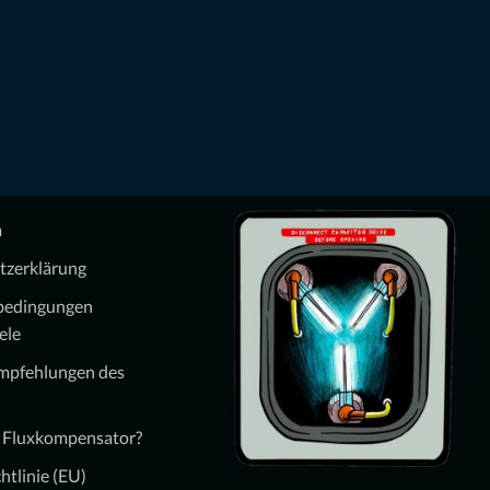
m
tzerklärung
bedingungen
ele
Empfehlungen des
n Fluxkompensator?
htlinie (EU)