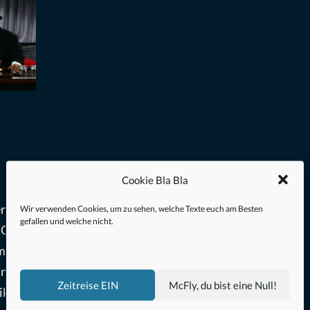
Cookie Bla Bla
r Film
Wir verwenden Cookies, um zu sehen, welche Texte euch am Besten
gefallen und welche nicht.
G FÜR
ommt,
und
Zeitreise EIN
McFly, du bist eine Null!
ikern