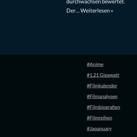
durchwachsen bewertet.
Der…
Weiterlesen »
#Anime
#1.21 Gigawatt
#Filmkalender
#Filmanalysen
#Filmbiografien
#Filmreihen
#Japanuary