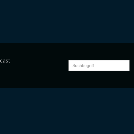
cast
Search
for: