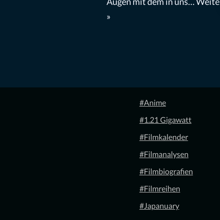
Augen mit dem in uns…
Weite
»
#Anime
#1.21 Gigawatt
#Filmkalender
#Filmanalysen
#Filmbiografien
#Filmreihen
#Japanuary