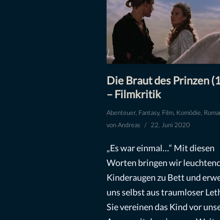
Die Braut des Prinzen (
– Filmkritik
Abenteuer
,
Fantasy
,
Film
,
Komödie
,
Roma
von
Andreas
22. Juni 2020
„Es war einmal…“ Mit diesen
Worten bringen wir leuchten
Kinderaugen zu Bett und erw
uns selbst aus traumloser Let
Sie vereinen das Kind vor uns