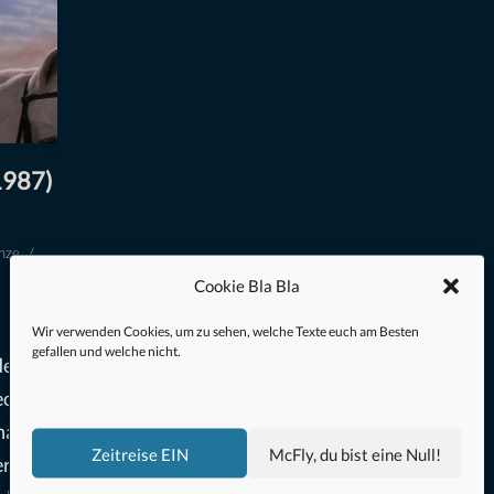
1987)
nze
Cookie Bla Bla
Wir verwenden Cookies, um zu sehen, welche Texte euch am Besten
gefallen und welche nicht.
de
ecken
hargie.
Zeitreise EIN
McFly, du bist eine Null!
eren