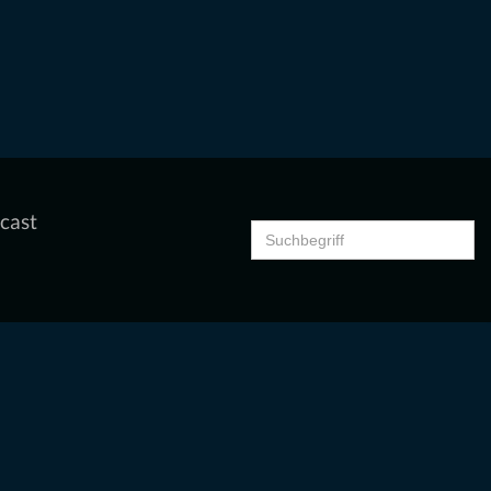
cast
Search
for: