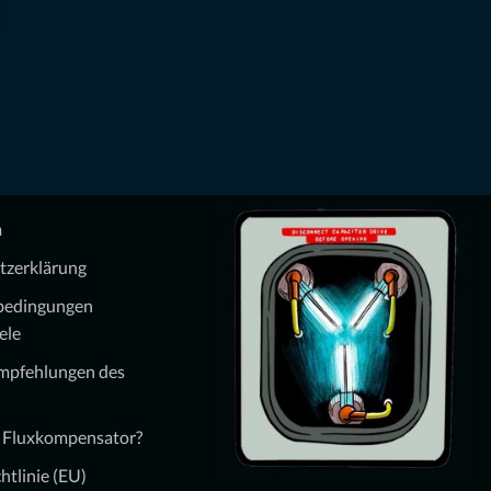
m
tzerklärung
bedingungen
ele
Empfehlungen des
n Fluxkompensator?
htlinie (EU)