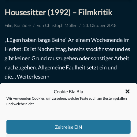
Housesitter (1992) – Filmkritik
Film
,
Komödie
von
Christoph Müller
23. Oktober 2018
„Lügen haben lange Beine“ An einem Wochenende im
Herbst: Es ist Nachmittag, bereits stockfinster und es
gibt keinen Grund rauszugehen oder sonstiger Arbeit
nachzugehen. Allgemeine Faulheit setzt ein und
die…
Weiterlesen »
Cookie Bla Bla
Wir verwenden Cookies, um zu sehen, welche Texte euch am Besten gefallen
und welche nicht.
Zeitreise EIN
#Anime