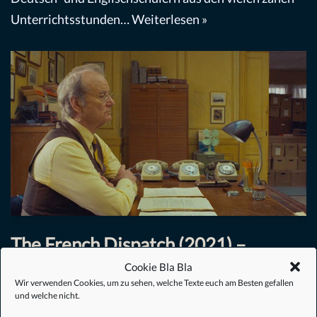
Unterrichtsstunden…
Weiterlesen »
The French Dispatch (2021) –
Cookie Bla Bla
Filmkritik
Wir verwenden Cookies, um zu sehen, welche Texte euch am Besten gefallen
und welche nicht.
Drama
,
Film
,
Komödie
,
Romanze
von
Fynn Benkert