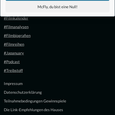
#Anime
McFly, du bist eine Null!
#1.21 Gigawatt
#Filmkalender
#Filmanalysen
#Filmbiografien
#Filmreihen
#Japanuary
#Podcast
#Treibstoff
Impressum
Datenschutzerklärung
Teilnahmebedingungen Gewinnspiele
Die Link-Empfehlungen des Hauses