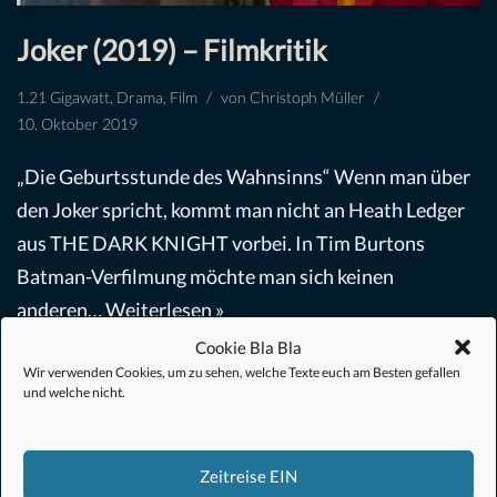
Joker (2019) – Filmkritik
1.21 Gigawatt
,
Drama
,
Film
von
Christoph Müller
10. Oktober 2019
„Die Geburtsstunde des Wahnsinns“ Wenn man über
den Joker spricht, kommt man nicht an Heath Ledger
aus THE DARK KNIGHT vorbei. In Tim Burtons
Batman-Verfilmung möchte man sich keinen
anderen…
Weiterlesen »
Cookie Bla Bla
Wir verwenden Cookies, um zu sehen, welche Texte euch am Besten gefallen
und welche nicht.
Zeitreise EIN