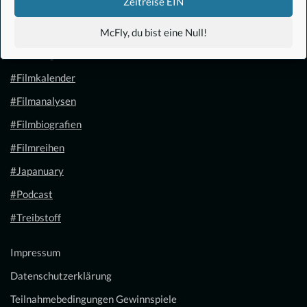
Zeitreise EIN
#Anime
McFly, du bist eine Null!
#1.21 Gigawatt
#Filmkalender
#Filmanalysen
#Filmbiografien
#Filmreihen
#Japanuary
#Podcast
#Treibstoff
Impressum
Datenschutzerklärung
Teilnahmebedingungen Gewinnspiele