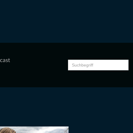
cast
Search
for: