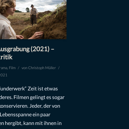
usgrabung (2021) –
ritik
rama
,
Film
von
Christoph Müller
2021
underwerk“ Zeit ist etwas
eres. Filmen gelingt es sogar
konservieren. Jeder, der von
 Lebensspanne ein paar
n hergibt, kann mit ihnen in