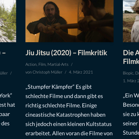
 –
Jiu Jitsu (2020) – Filmkritik
Die A
Filmk
Action
,
Film
,
Martial-Arts
von
Christoph Müller
4. März 2021
üller
Biopic
,
D
1. März 
„Stumpfer Kämpfer“ Es gibt
York“
„Ein W
schlechte Filme und dann gibt es
est hat
Besond
richtig schlechte Filme. Einige
paar
sie zu 
cineastische Katastrophen haben
 des
seiner
sich jedoch einen kleinen Kultstatus
Stunde
erarbeitet. Allen voran die Filme von