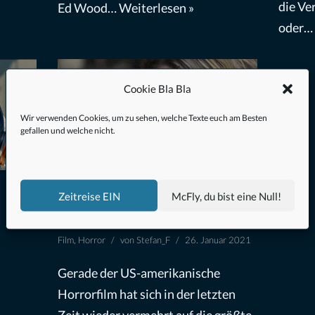
die Ve
Ed Wood…
Weiterlesen »
oder…
Cookie Bla Bla
Wir verwenden Cookies, um zu sehen, welche Texte euch am Besten
gefallen und welche nicht.
Dreamkatcher (2020) –
Zeitreise EIN
McFly, du bist eine Null!
Filmkritik
Film
,
Horror
von
Stefan_F
26. Januar 2021
Gerade der US-amerikanische
Horrorfilm hat sich in der letzten
Zeit wieder vermehrt auf die größte