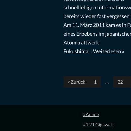
schnelllebigen Informationsw
bereits wieder fast vergessen 
Am 11. März 2011 kam es in F
eines Erbebens im japanische
Atomkraftwerk
Fukushima…
Weiterlesen »
« Zurück
1
…
22
#Anime
#1.21 Gigawatt