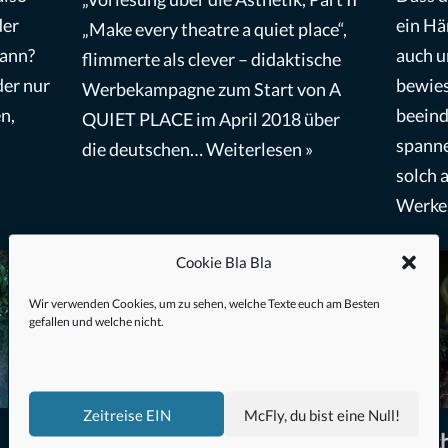
der
ein Hä
„Make every theatre a quiet place“,
kann?
auch u
flimmerte als clever – didaktische
der nur
bewies
Werbekampagne zum Start von A
n,
beeind
QUIET PLACE im April 2018 über
spanne
die deutschen…
Weiterlesen »
solch 
Werk
Cookie Bla Bla
Wir verwenden Cookies, um zu sehen, welche Texte euch am Besten
gefallen und welche nicht.
Zeitreise EIN
McFly, du bist eine Null!
The Swordsman (2020) –
Psyc