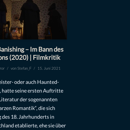
anishing – Im Bann des
s (2020) | Filmkritik
ror
von
Stefan_F
15. Juni 2021
ister- oder auch Haunted-
 hatte seine ersten Auftritte
 Literatur der sogenannten
rzen Romantik“, die sich
 des 18. Jahrhunderts in
hland etablierte, ehe sie über