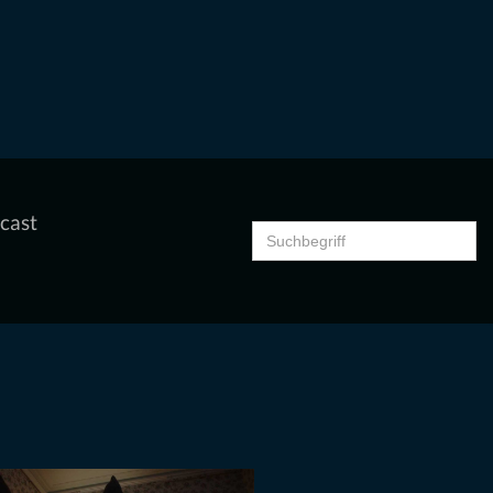
cast
Search
for: