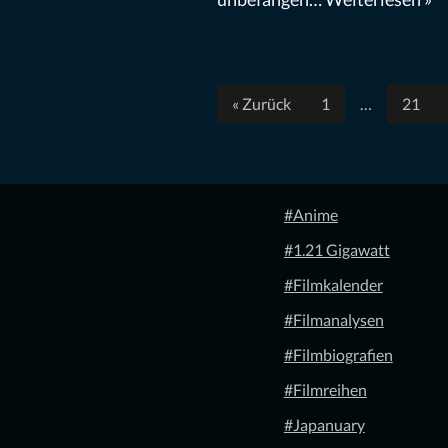
« Zurück
1
…
21
#Anime
#1.21 Gigawatt
#Filmkalender
#Filmanalysen
#Filmbiografien
#Filmreihen
#Japanuary