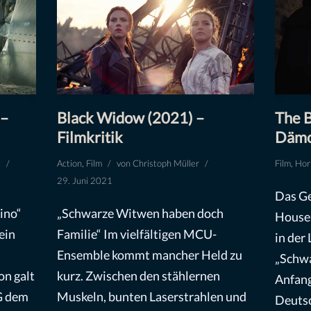
 –
Black Widow (2021) –
The B
Filmkritik
Dämon
t
Action
,
Film
von
Christoph Müller
Film
,
Hor
29. Juni 2021
Das Ge
ino“
„Schwarze Witwen haben doch
House,
ein
Familie“ Im vielfältigen MCU-
in der
Ensemble kommt mancher Held zu
„Schwa
on galt
kurz. Zwischen den stählernen
Anfang
G dem
Muskeln, bunten Laserstrahlen und
Deutsc