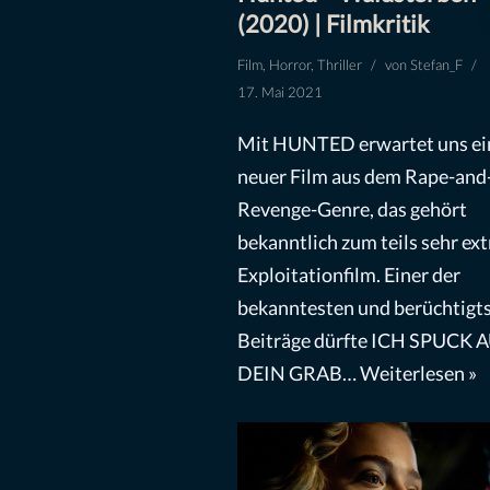
(2020) | Filmkritik
Film
,
Horror
,
Thriller
von
Stefan_F
17. Mai 2021
Mit HUNTED erwartet uns ei
neuer Film aus dem Rape-and
Revenge-Genre, das gehört
bekanntlich zum teils sehr ex
Exploitationfilm. Einer der
bekanntesten und berüchtigt
Beiträge dürfte ICH SPUCK 
DEIN GRAB…
Weiterlesen »