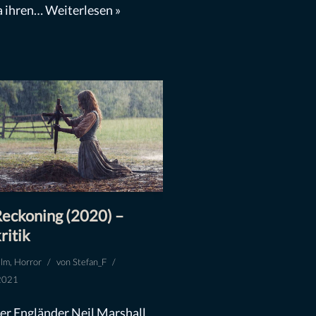
a ihren…
Weiterlesen »
eckoning (2020) –
ritik
ilm
,
Horror
von
Stefan_F
2021
er Engländer Neil Marshall