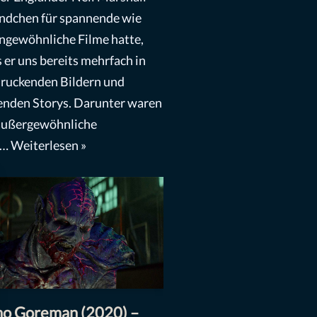
ndchen für spannende wie
ngewöhnliche Filme hatte,
 er uns bereits mehrfach in
ruckenden Bildern und
nden Storys. Darunter waren
außergewöhnliche
e…
Weiterlesen »
ho Goreman (2020) –