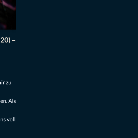
20) –
ir zu
en. Als
ns voll