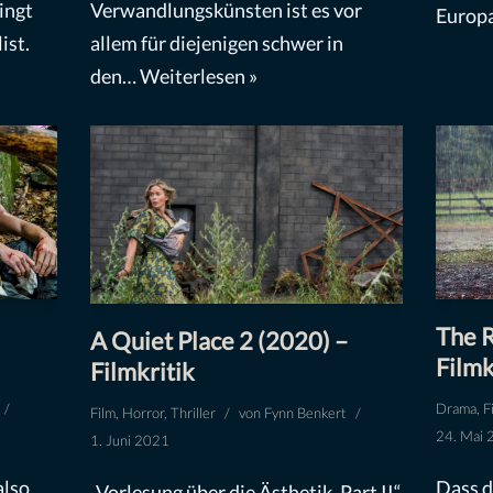
ingt
Verwandlungskünsten ist es vor
Europ
ist.
allem für diejenigen schwer in
den…
Weiterlesen »
The R
A Quiet Place 2 (2020) –
Filmk
Filmkritik
Drama
,
F
Film
,
Horror
,
Thriller
von
Fynn Benkert
24. Mai 
1. Juni 2021
also
Dass d
„Vorlesung über die Ästhetik, Part II“