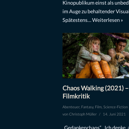
Kinopublikum einst als unbed
im Auge zu behaltender Visual
Spätestens…
Weiterlesen »
Chaos Walking (2021) –
Filmkritik
Abenteuer
,
Fantasy
,
Film
,
Science-Fiction
von
Christoph Müller
14. Juni 2021
„Gedankenchaos“ „Ich denke, 