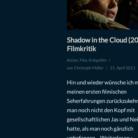
Shadow in the Cloud (20
Filmkritik
Action
,
Film
,
Kriegsfilm
von
Christoph Müller
21. April 2021
Hin und wieder wünsche ich m
meinen ersten filmischen
Seherfahrungen zurückzukehr
man noch nicht den Kopf mit
gesellschaftlichen Jas und Nei
hatte, als man noch gänzlich
unbefangen…
Weiterlesen »