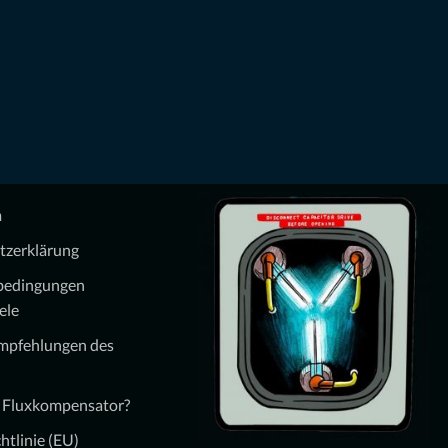
m
tzerklärung
bedingungen
ele
Empfehlungen des
n Fluxkompensator?
htlinie (EU)