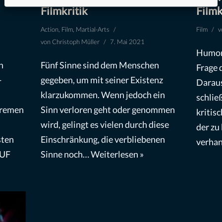
Filmkritik
Filmk
Action
,
Film
,
Martial-Arts
Film
v
von
Christoph Müller
7. Mai 2021
Humor 
n
Fünf Sinne sind dem Menschen
Frage 
-
gegeben, um mit seiner Existenz
Daraus
klarzukommen. Wenn jedoch ein
schlie
tremen
Sinn verloren geht oder genommen
kritis
wird, gelingt es vielen durch diese
der zu 
sten
Einschränkung, die verbliebenen
verha
AUF
Sinne noch…
Weiterlesen »