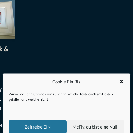
k &
Cookie Bla Bla
“ Die
Wir verwenden Cookies, um zu sehen, welche Texte euch am Besten
e
gefallen und welche nicht.
rei
t jede
Zeitreise EIN
McFly, du bist eine Null!