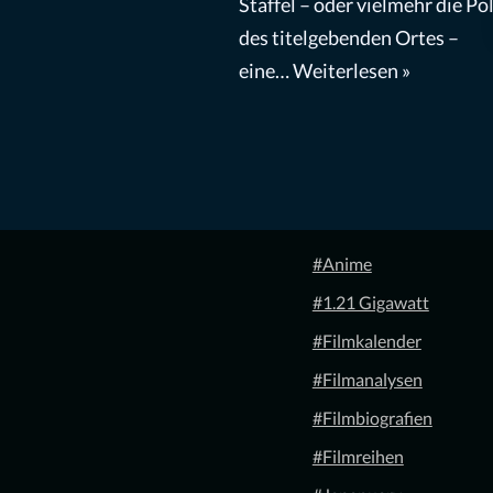
Staffel – oder vielmehr die Pol
des titelgebenden Ortes –
eine…
Weiterlesen »
#Anime
#1.21 Gigawatt
#Filmkalender
#Filmanalysen
#Filmbiografien
#Filmreihen