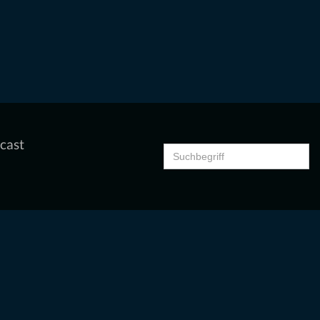
cast
Search
for: