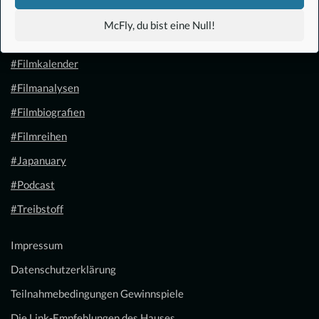
#Anime
McFly, du bist eine Null!
#1.21 Gigawatt
#Filmkalender
#Filmanalysen
#Filmbiografien
#Filmreihen
#Japanuary
#Podcast
#Treibstoff
Impressum
Datenschutzerklärung
Teilnahmebedingungen Gewinnspiele
Die Link-Empfehlungen des Hauses