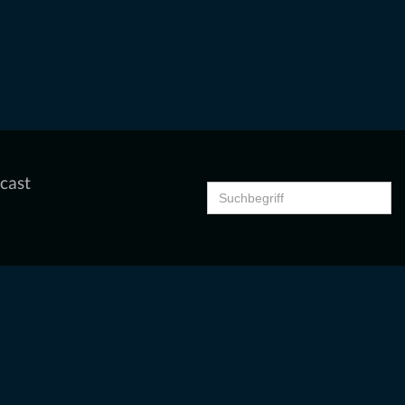
cast
Search
for: