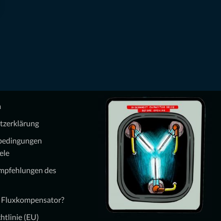
m
tzerklärung
bedingungen
ele
Empfehlungen des
n Fluxkompensator?
htlinie (EU)