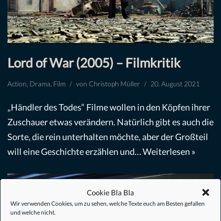
Lord of War (2005) – Filmkritik
Action
,
Drama
,
Film
von
Christoph Müller
20. August 2021
„Händler des Todes“ Filme wollen in den Köpfen ihrer
Zuschauer etwas verändern. Natürlich gibt es auch die
Sorte, die rein unterhalten möchte, aber der Großteil
will eine Geschichte erzählen und…
Weiterlesen »
Cookie Bla Bla
Wir verwenden Cookies, um zu sehen, welche Texte euch am Besten gefallen
und welche nicht.