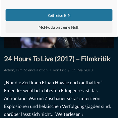
Zeitreise EIN
McFly, du bist eine Null!
24 Hours To Live (2017) – Filmkritik
Action
,
Film
,
Science-Fiction
von
Eric
11. Mai 2018
„Nur die Zeit kann Ethan Hawke noch aufhalten.“
Einer der wohl beliebtesten Filmgenres ist das
Actionkino. Warum Zuschauer so fasziniert von
Explosionen und hektischen Verfolgungsjagden sind,
darüber lässt sich nicht…
Weiterlesen »