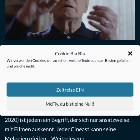
Ennio Morricone – Der Maestro
Cookie Bla Bla
Wir verwenden Cookies, um zu sehen, welche Texte euch am Besten gefallen
(2021) | Filmkritik
und welche nicht.
Dokumentation
,
Film
von
Christoph Müller
21. Dezember 2022
Zeitreise EIN
Ein Genie, ein Modernist, ein Arbeitstier, eine
McFly, du bist eine Null!
Legende: Der Filmkomponist Ennio Morricone (1928-
2020) ist jedem ein Begriff, der sich nur ansatzweise
mit Filmen auskennt. Jeder Cineast kann seine
Melodien pfeifen…
Weiterlesen »