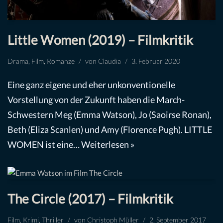
Little Women (2019) – Filmkritik
Drama
,
Film
,
Romanze
von
Claudia
3. Februar 2020
Eine ganz eigene und eher unkonventionelle
Vorstellung von der Zukunft haben die March-
Schwestern Meg (Emma Watson), Jo (Saoirse Ronan),
Beth (Eliza Scanlen) und Amy (Florence Pugh). LITTLE
WOMEN ist eine…
Weiterlesen »
The Circle (2017) – Filmkritik
Film
,
Krimi
,
Thriller
von
Christoph Müller
2. September 2017