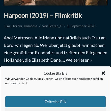
Harpoon (2019) – Filmkritik
Film
,
Horror
,
Komödie
von
Stefan_F
5. September 2020
Ahoi Matrosen. Alle Mann und natürlich auch Frau an
Bord, wir legen ab. Wer aber jetzt glaubt, wir machen
eine gemütliche Rundfahrt und treffen den Fliegenden
Holländer, die Elizabeth Dane,…
Weiterlesen »
Cookie Bla Bla
Wir verwenden Cookies, um zu sehen, welche Texte euch am Besten gefallen
und welche nicht.
Zeitreise EIN
#Anime
#1.21 Gigawatt