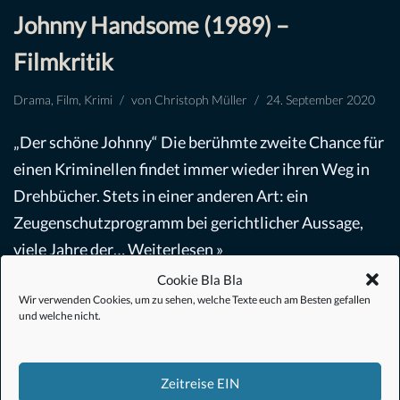
Johnny Handsome (1989) –
Filmkritik
Drama
,
Film
,
Krimi
von
Christoph Müller
24. September 2020
„Der schöne Johnny“ Die berühmte zweite Chance für
einen Kriminellen findet immer wieder ihren Weg in
Drehbücher. Stets in einer anderen Art: ein
Zeugenschutzprogramm bei gerichtlicher Aussage,
viele Jahre der…
Weiterlesen »
Cookie Bla Bla
Wir verwenden Cookies, um zu sehen, welche Texte euch am Besten gefallen
und welche nicht.
Zeitreise EIN