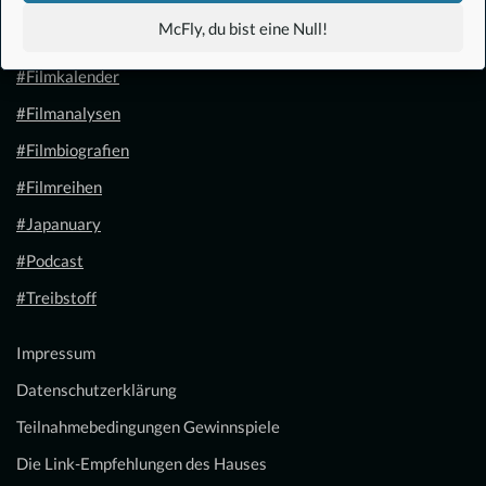
#Anime
McFly, du bist eine Null!
#1.21 Gigawatt
#Filmkalender
#Filmanalysen
#Filmbiografien
#Filmreihen
#Japanuary
#Podcast
#Treibstoff
Impressum
Datenschutzerklärung
Teilnahmebedingungen Gewinnspiele
Die Link-Empfehlungen des Hauses