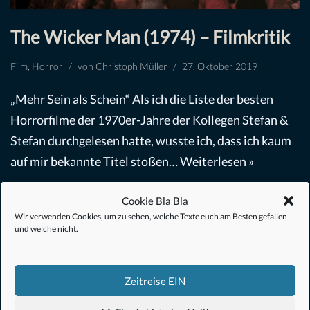
The Wicker Man (1974) – Filmkritik
Film
,
Horror
von
Christoph Müller
27. Oktober 2019
„Mehr Sein als Schein“ Als ich die Liste der besten
Horrorfilme der 1970er-Jahre der Kollegen Stefan &
Stefan durchgelesen hatte, wusste ich, dass ich kaum
auf mir bekannte Titel stoßen…
Weiterlesen »
Cookie Bla Bla
Wir verwenden Cookies, um zu sehen, welche Texte euch am Besten gefallen
und welche nicht.
#Anime
Zeitreise EIN
#1.21 Gigawatt