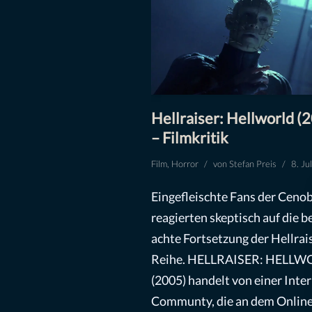
Hellraiser: Hellworld (
– Filmkritik
Film
,
Horror
von
Stefan Preis
8. Ju
Eingefleischte Fans der Ceno
reagierten skeptisch auf die b
achte Fortsetzung der Hellrai
Reihe. HELLRAISER: HELL
(2005) handelt von einer Inter
Communty, die an dem Online