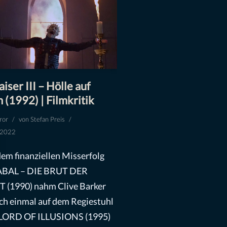
aiser III – Hölle auf
 (1992) | Filmkritik
ror
von
Stefan Preis
l 2022
em finanziellen Misserfolg
ABAL – DIE BRUT DER
(1990) nahm Clive Barker
ch einmal auf dem Regiestuhl
: LORD OF ILLUSIONS (1995)