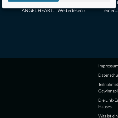
Vorbilder: die Hauptfigur ist wie in
basier
ANGEL HEART…
Weiterlesen »
einer
Impressu
Datenschu
Teilnahme
Gewinnspi
Die Link-
Hauses
Was ist ei