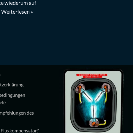
te wiederum auf
…
Weiterlesen »
m
tzerklärung
bedingungen
ele
Empfehlungen des
n Fluxkompensator?