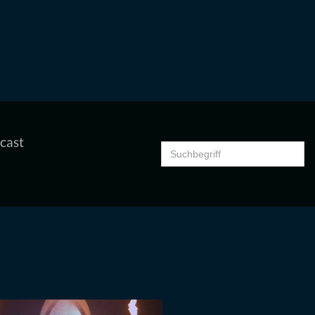
cast
Search
for: