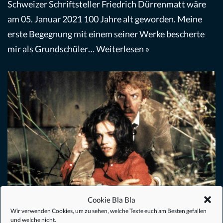
Schweizer Schriftsteller Friedrich Dürrenmatt wäre
am 05. Januar 2021 100 Jahre alt geworden. Meine
erste Begegnung mit einem seiner Werke bescherte
mir als Grundschüler…
Weiterlesen »
Cookie Bla Bla
Die Körperfresser kommen (1978) –
Wir verwenden Cookies, um zu sehen, welche Texte euch am Besten gefallen
und welche nicht.