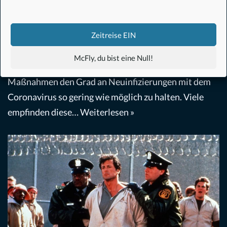
Filmkritik
Film
,
Horror
,
Science-Fiction
von
Andreas
15. Mai 2020
Zeitreise EIN
Wer hat Schuld? Und ist das überhaupt wichtig?
McFly, du bist eine Null!
Aktuell versuchen Regierungen durch extreme
Maßnahmen den Grad an Neuinfizierungen mit dem
Coronavirus so gering wie möglich zu halten. Viele
empfinden diese…
Weiterlesen »