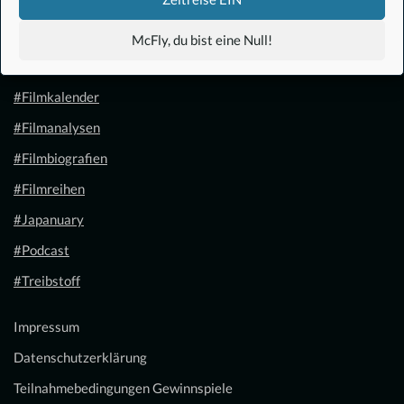
#Anime
McFly, du bist eine Null!
#1.21 Gigawatt
#Filmkalender
#Filmanalysen
#Filmbiografien
#Filmreihen
#Japanuary
#Podcast
#Treibstoff
Impressum
Datenschutzerklärung
Teilnahmebedingungen Gewinnspiele