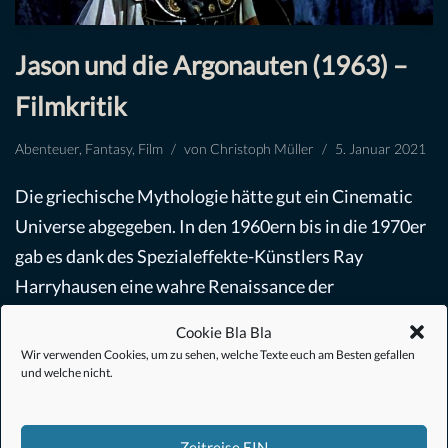
Jason und die Argonauten (1963) –
Filmkritik
Abenteuer
,
Fantasy
,
Film
von
Christoph Müller
5. Januar 2021
Die griechische Mythologie hätte gut ein Cinematic
Universe abgegeben. In den 1960ern bis in die 1970er
gab es dank des Spezialeffekte-Künstlers Ray
Harryhausen eine wahre Renaissance der
sagenumwobenen Geschichten auf…
Weiterlesen »
Cookie Bla Bla
Wir verwenden Cookies, um zu sehen, welche Texte euch am Besten gefallen
und welche nicht.
Zeitreise EIN