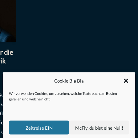
r die
ik
Cookie Bla Bla
Wir verwenden Cookies, um zu sehen, welche Texte euch am Besten
 Seinen
gefallen und welche nicht.
 vor
kürzt
ich)
Zeitreise EIN
McFly, du bist eine Null!
t dem