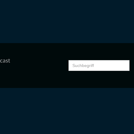
cast
Search
for: