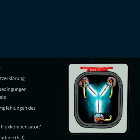
m
tzerklärung
bedingungen
ele
Empfehlungen des
n Fluxkompensator?
htlinie (EU)