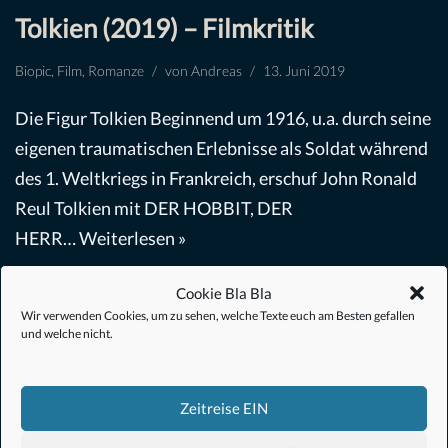
Tolkien (2019) – Filmkritik
Biopic
,
Film
,
Romanze
von
Andreas
13. Juni 2019
Die Figur Tolkien Beginnend um 1916, u.a. durch seine
eigenen traumatischen Erlebnisse als Soldat während
des 1. Weltkriegs in Frankreich, erschuf John Ronald
Reul Tolkien mit DER HOBBIT, DER
HERR…
Weiterlesen »
Cookie Bla Bla
Wir verwenden Cookies, um zu sehen, welche Texte euch am Besten gefallen
und welche nicht.
Zeitreise EIN
#Anime
#1.21 Gigawatt